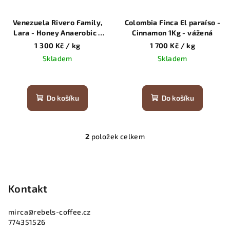
p
ů
r
Venezuela Rivero Family,
Colombia Finca El paraíso -
o
Lara - Honey Anaerobic 1
Cinnamon 1Kg - vážená
Kg - vážená
d
1 300 Kč
/ kg
1 700 Kč
/ kg
Skladem
Skladem
u
k
t
Do košíku
Do košíku
ů
2
položek celkem
O
v
Z
l
á
á
p
Kontakt
d
a
a
c
mirca
@
rebels-coffee.cz
t
774351526
í