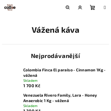
Přejít
na
obsah
Nákupn
Hledat
Přihlášení
Vážená káva
košík
Nejprodávanější
Colombia Finca El paraíso - Cinnamon 1Kg -
vážená
Skladem
1 700 Kč
Venezuela Rivero Family, Lara - Honey
Anaerobic 1 Kg - vážená
Skladem
1 300 Kč