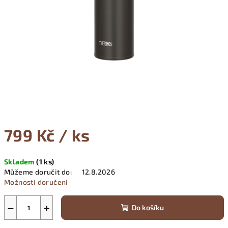
799 Kč
/ ks
Měrná
Skladem
(
1 ks
)
cena:
Můžeme doručit do:
12.8.2026
Možnosti doručení
−
+
Do košíku