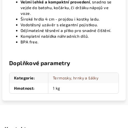
Velmi lehké a kompaktní provedení
, snadno se
vejde do batohu, kočárku, či držáku nápojů ve
voze.
Široké hrdlo 4 cm - projdou i kostky ledu.
Vodotěsný uzávěr s elegantní pojistkou.
Odjímatelné těsnění a pítko pro snadné čištění.
Kompletní nabídka náhradních dílů.
BPA free.
Doplňkové parametry
Kategorie
:
Termosky, hrnky a šálky
Hmotnost
:
1 kg
Z
á