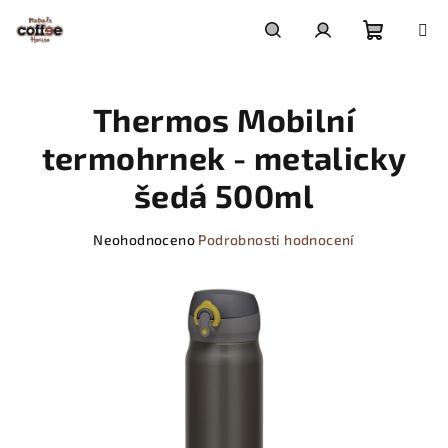
Přejít
na
obsah
Nákupn
Hledat
Přihlášení
Thermos Mobilní
košík
termohrnek - metalicky
šedá 500ml
Průměrné
Neohodnoceno
Podrobnosti hodnocení
hodnocení
produktu
je
0,0
z
5
hvězdiček.