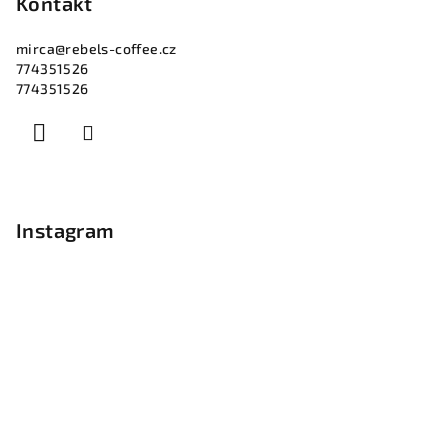
p
Kontakt
a
mirca
@
rebels-coffee.cz
t
774351526
í
774351526
Instagram