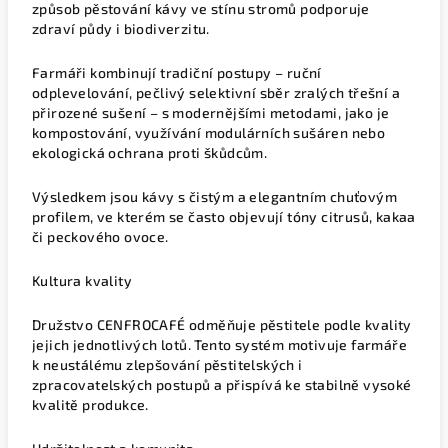
způsob pěstování kávy ve stínu stromů podporuje
zdraví půdy i biodiverzitu.
Farmáři kombinují tradiční postupy – ruční
odplevelování, pečlivý selektivní sběr zralých třešní a
přirozené sušení – s modernějšími metodami, jako je
kompostování, využívání modulárních sušáren nebo
ekologická ochrana proti škůdcům.
Výsledkem jsou kávy s čistým a elegantním chuťovým
profilem, ve kterém se často objevují tóny citrusů, kakaa
či peckového ovoce.
Kultura kvality
Družstvo CENFROCAFÉ odměňuje pěstitele podle kvality
jejich jednotlivých lotů. Tento systém motivuje farmáře
k neustálému zlepšování pěstitelských i
zpracovatelských postupů a přispívá ke stabilně vysoké
kvalitě produkce.