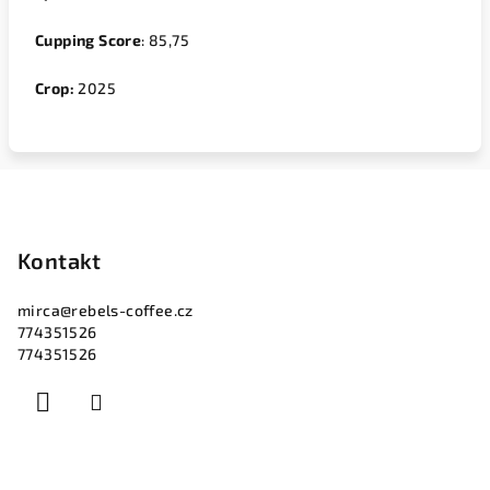
Cupping Score
: 85,75
Crop:
2025
Z
á
p
Kontakt
a
mirca
@
rebels-coffee.cz
t
774351526
í
774351526