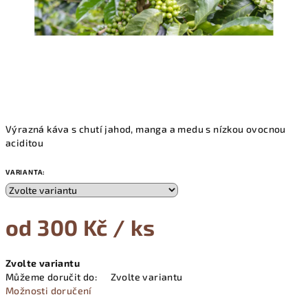
Výrazná káva s chutí jahod, manga a medu s nízkou ovocnou
aciditou
VARIANTA:
od
300 Kč
/ ks
Měrná
Zvolte variantu
cena:
Můžeme doručit do:
Zvolte variantu
Možnosti doručení