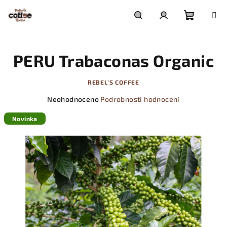
Přejít
na
obsah
Nákupn
Hledat
Přihlášení
PERU Trabaconas Organic
košík
REBEL’S COFFEE
Průměrné
Neohodnoceno
Podrobnosti hodnocení
hodnocení
produktu
Novinka
je
0,0
z
5
hvězdiček.