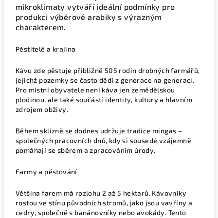
mikroklimaty vytváří ideální podmínky pro
produkci výběrové arabiky s výrazným
charakterem.
Pěstitelé a krajina
Kávu zde pěstuje přibližně 505 rodin drobných farmářů,
jejichž pozemky se často dědí z generace na generaci.
Pro místní obyvatele není káva jen zemědělskou
plodinou, ale také součástí identity, kultury a hlavním
zdrojem obživy.
Během sklizně se dodnes udržuje tradice
mingas
–
společných pracovních dnů, kdy si sousedé vzájemně
pomáhají se sběrem a zpracováním úrody.
Farmy a pěstování
Většina farem má rozlohu 2 až 5 hektarů. Kávovníky
rostou ve stínu původních stromů, jako jsou vavříny a
cedry, společně s banánovníky nebo avokády. Tento