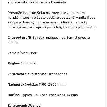
společenského života celé komunity.
Přestože jsou zdejší farmy rozeseté v odlehlém
horském terénu a často obtížně dostupné, vznikají zde
kávy s jedinečným charakterem, které autenticky
odrážejí místní krajinu i práci lidí, kteří je s péčí pěstují.
Chuťový profil:
jahody, mango, med, jemná ovocná
acidita
Země původu
: Peru
Region
: Cajamarca
Zpracovatelská stanice:
Trabaconas
Nadmořská výška:
1100-2400 mnm
Odrůda
: Typica, Bourbon, Pacamara, Geisha
Zpracování
: Washed