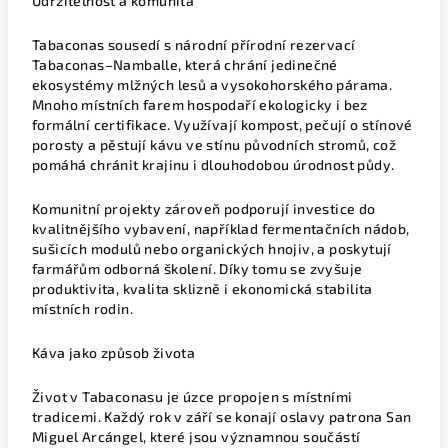
Udržitelnost a komunita
Tabaconas sousedí s národní přírodní rezervací
Tabaconas–Namballe, která chrání jedinečné
ekosystémy mlžných lesů a vysokohorského párama.
Mnoho místních farem hospodaří ekologicky i bez
formální certifikace. Využívají kompost, pečují o stínové
porosty a pěstují kávu ve stínu původních stromů, což
pomáhá chránit krajinu i dlouhodobou úrodnost půdy.
Komunitní projekty zároveň podporují investice do
kvalitnějšího vybavení, například fermentačních nádob,
sušicích modulů nebo organických hnojiv, a poskytují
farmářům odborná školení. Díky tomu se zvyšuje
produktivita, kvalita sklizně i ekonomická stabilita
místních rodin.
Káva jako způsob života
Život v Tabaconasu je úzce propojen s místními
tradicemi. Každý rok v září se konají oslavy patrona San
Miguel Arcángel, které jsou významnou součástí