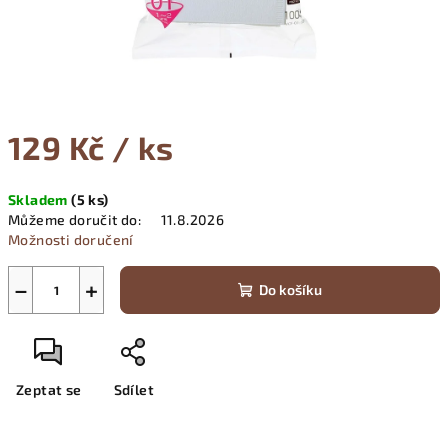
129 Kč
/ ks
Měrná
Skladem
(
5 ks
)
cena:
Můžeme doručit do:
11.8.2026
Možnosti doručení
−
+
Do košíku
Zeptat se
Sdílet