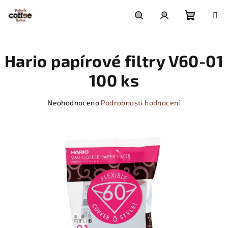
Přejít
na
obsah
Nákupn
Hledat
Přihlášení
Hario papírové filtry V60-01
košík
100 ks
Průměrné
Neohodnoceno
Podrobnosti hodnocení
hodnocení
produktu
je
0,0
z
5
hvězdiček.