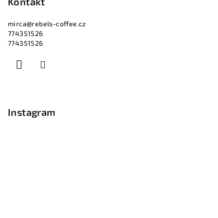
p
Kontakt
a
mirca
@
rebels-coffee.cz
t
774351526
í
774351526
Instagram