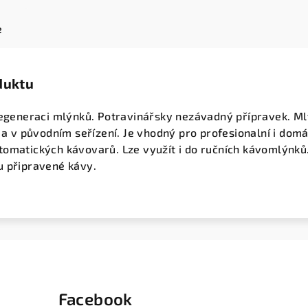
e
duktu
 regeneraci mlýnků. Potravinářsky nezávadný přípravek. M
ý a v původním seřízení. Je vhodný pro profesionalní i domá
tomatických kávovarů. Lze využít i do ručních kávomlýnků
u připravené kávy.
Facebook