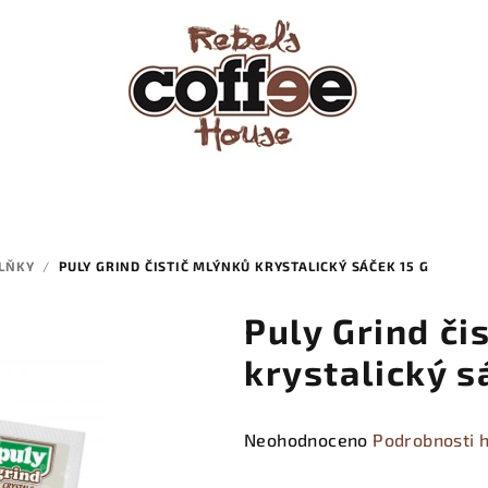
PLŇKY
/
PULY GRIND ČISTIČ MLÝNKŮ KRYSTALICKÝ SÁČEK 15 G
Puly Grind či
krystalický s
Průměrné
Neohodnoceno
Podrobnosti 
hodnocení