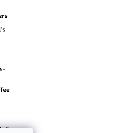
ers
’s
 -
ffee
óně v