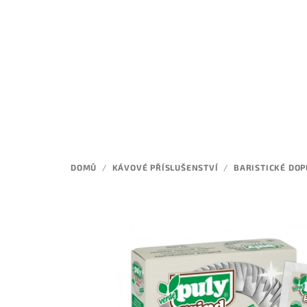
Přejít
na
obsah
DOMŮ
/
KÁVOVÉ PŘÍSLUŠENSTVÍ
/
BARISTICKÉ DO