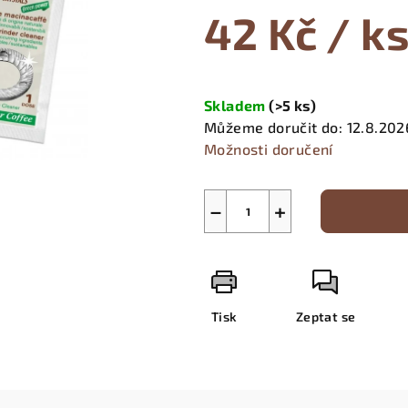
produktu
42 Kč
/ k
je
0,0
z
Měrná
5
cena:
Skladem
(
>5 ks
)
hvězdiček.
Můžeme doručit do:
12.8.202
Možnosti doručení
−
+
Tisk
Zeptat se