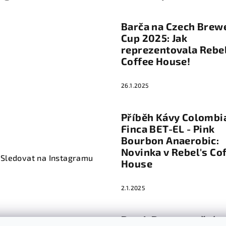
Barča na Czech Brew
Cup 2025: Jak
reprezentovala Rebel
Coffee House!
26.1.2025
Příběh Kávy Colombia
Finca BET-EL - Pink
Bourbon Anaerobic:
Novinka v Rebel's Co
Sledovat na Instagramu
House
2.1.2025
Batch Brew na pěsí z