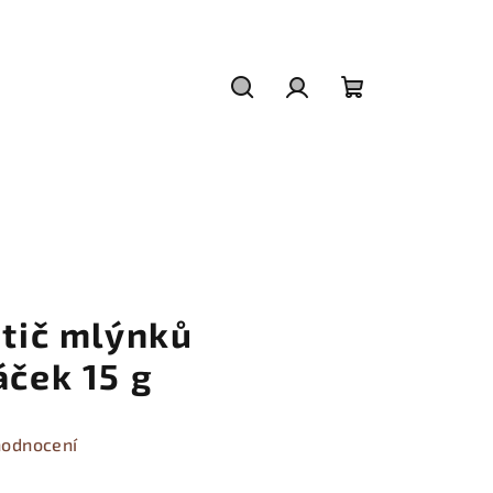
Hledat
Přihlášení
Nákupní
košík
stič mlýnků
áček 15 g
hodnocení