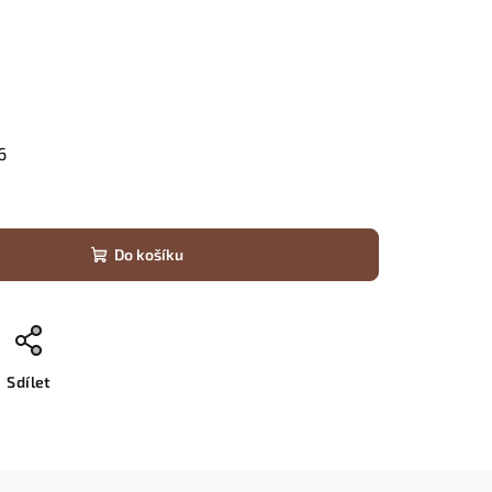
s
6
Do košíku
Sdílet