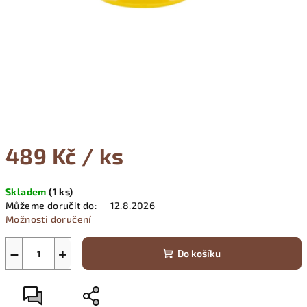
489 Kč
/ ks
Měrná
Skladem
(
1 ks
)
cena:
Můžeme doručit do:
12.8.2026
Možnosti doručení
−
+
Do košíku