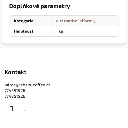
Doplňkové parametry
Kategorie
:
Alternativní přípravy
Hmotnost
:
1 kg
Z
á
p
Kontakt
a
mirca
@
rebels-coffee.cz
t
774351526
í
774351526