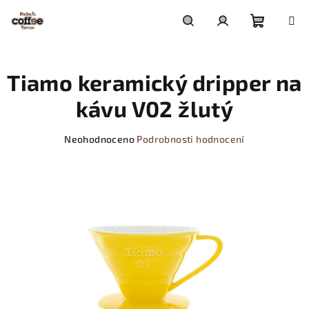
Přejít
na
obsah
Nákupn
Hledat
Přihlášení
Tiamo keramický dripper na
košík
kávu V02 žlutý
Průměrné
Neohodnoceno
Podrobnosti hodnocení
hodnocení
produktu
je
0,0
z
5
hvězdiček.